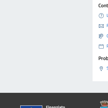
Cont
Prob