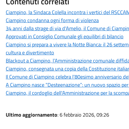
Contenuti correlati
Ciampino, la Sindaca Colella incontra i vertici del RSCCA
Ciampino condanna ogni forma di violenza
34 anni dalla strage di via d'Amelio, il Comune di Ciampin
Approvati in Consiglio Comunale gli equilibri di bilancio
Ciampino si prepara a vivere la Notte Bianca: il 26 settemb
cultura e divertimento
Blackout a Ciampino, l’Amministrazione comunale diffid
Ciampino, consegnata una copia della Costituzione italian
Il Comune di Ciampino celebra l’80esimo anniversario del
A Ciampino nasce “Desteenazione”: un nuovo spazio per i
Ciampino, il cordoglio dell'Amministrazione per la scompa
Ultimo aggiornamento
: 6 febbraio 2026, 09:26