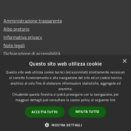
Amministrazione trasparente
Albo pretorio
Informativa privacy
Note legali
Dichiarazione di accessibilità
×
Whistleblowing
Questo sito web utilizza cookie
Questo sito web utilizza cookie tecnici (ed assimilati) strettamente necessari
al corretto funzionamento e alla navigazione del sito ed un cookie tecnico
analitico al solo fine di elaborare informazioni statistiche, aggregate ed
anonime.
Copyright © 2024 Città
RSS
Chiudendo questa finestra si potrà proseguire con la navigazione, per
di Ciampino
Accessibilità
maggiori dettagli può consultare la cookie policy al seguente
link
Powered by
Privacy
Municipium
RIFIUTA TUTTO
ACCETTA TUTTO
•
Cookie
Accesso redazione
Mappa del sito
MOSTRA DETTAGLI