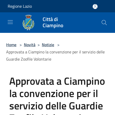
Salta al contenuto principale
Regione Lazio
Città di
Ciampino
Home
>
Novità
>
Notizie
>
Approvata a Ciampino la convenzione per il servizio delle
Guardie Zoofile Volontarie
Approvata a Ciampino
la convenzione per il
servizio delle Guardie