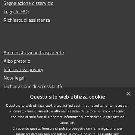
Segnalazione disservizio
Leggi le FAQ
Richiesta di assistenza
Amministrazione trasparente
Albo pretorio
Informativa privacy
Note legali
Dichiarazione di accessibilità
×
Whistleblowing
Questo sito web utilizza cookie
Questo sito web utilizza cookie tecnici (ed assimilati) strettamente necessari
al corretto funzionamento e alla navigazione del sito ed un cookie tecnico
analitico al solo fine di elaborare informazioni statistiche, aggregate ed
anonime.
Copyright © 2024 Città
RSS
Chiudendo questa finestra si potrà proseguire con la navigazione, per
di Ciampino
Accessibilità
maggiori dettagli può consultare la cookie policy al seguente
link