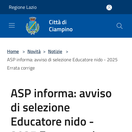
Salta al contenuto principale
Regione Lazio
Città di
Ciampino
Home
>
Novità
>
Notizie
>
ASP informa: avviso di selezione Educatore nido - 2025
Errata corrige
ASP informa: avviso
di selezione
Educatore nido -