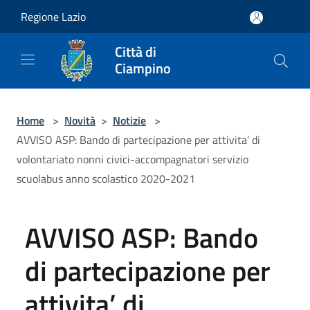
Salta al contenuto principale
Regione Lazio
Città di
Ciampino
Home
>
Novità
>
Notizie
>
AVVISO ASP: Bando di partecipazione per attivita’ di
volontariato nonni civici-accompagnatori servizio
scuolabus anno scolastico 2020-2021
AVVISO ASP: Bando
di partecipazione per
attivita’ di