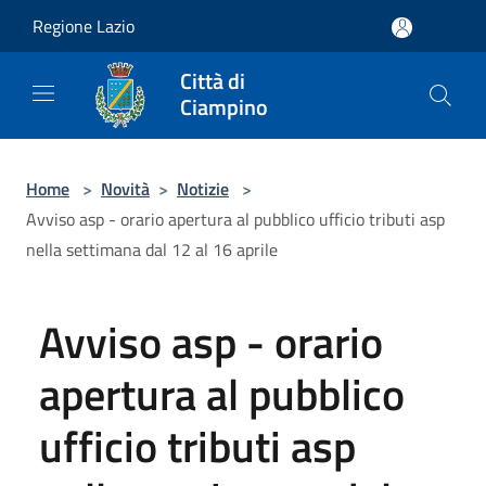
Salta al contenuto principale
Regione Lazio
Città di
Ciampino
Home
>
Novità
>
Notizie
>
Avviso asp - orario apertura al pubblico ufficio tributi asp
nella settimana dal 12 al 16 aprile
Avviso asp - orario
apertura al pubblico
ufficio tributi asp