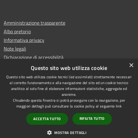
Amministrazione trasparente
Albo pretorio
Informativa privacy
Note legali
Dichiarazione di accessibilità
×
Whistleblowing
Questo sito web utilizza cookie
Questo sito web utilizza cookie tecnici (ed assimilati) strettamente necessari
al corretto funzionamento e alla navigazione del sito ed un cookie tecnico
analitico al solo fine di elaborare informazioni statistiche, aggregate ed
anonime.
Copyright © 2024 Città
RSS
Chiudendo questa finestra si potrà proseguire con la navigazione, per
di Ciampino
Accessibilità
maggiori dettagli può consultare la cookie policy al seguente
link
Powered by
Privacy
Municipium
RIFIUTA TUTTO
ACCETTA TUTTO
•
Cookie
Accesso redazione
Mappa del sito
MOSTRA DETTAGLI