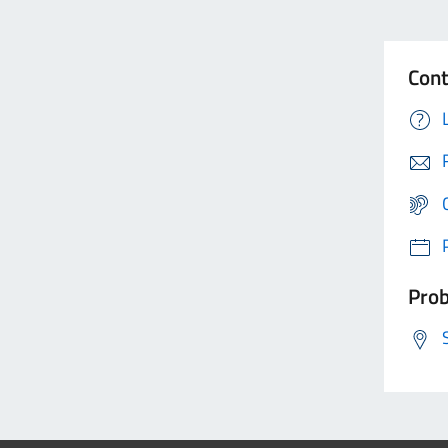
Cont
Prob