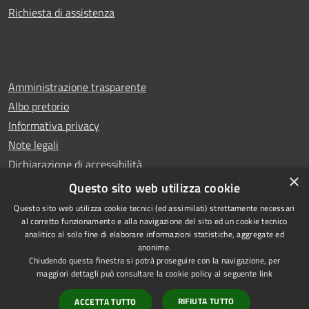
Richiesta di assistenza
Amministrazione trasparente
Albo pretorio
Informativa privacy
Note legali
Dichiarazione di accessibilità
×
Whistleblowing
Questo sito web utilizza cookie
Questo sito web utilizza cookie tecnici (ed assimilati) strettamente necessari
al corretto funzionamento e alla navigazione del sito ed un cookie tecnico
analitico al solo fine di elaborare informazioni statistiche, aggregate ed
anonime.
Copyright © 2024 Città
RSS
Chiudendo questa finestra si potrà proseguire con la navigazione, per
di Ciampino
Accessibilità
maggiori dettagli può consultare la cookie policy al seguente
link
Powered by
Privacy
Municipium
RIFIUTA TUTTO
ACCETTA TUTTO