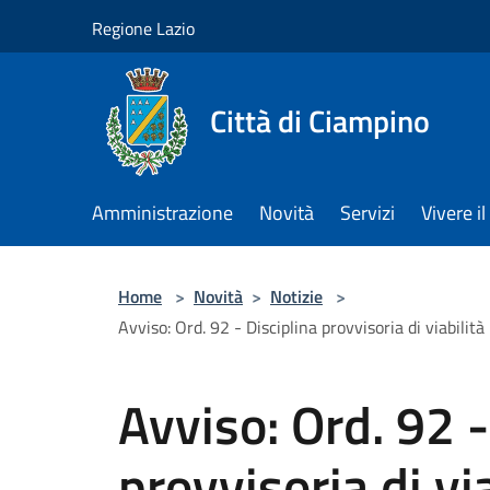
Salta al contenuto principale
Regione Lazio
Città di Ciampino
Amministrazione
Novità
Servizi
Vivere 
Home
>
Novità
>
Notizie
>
Avviso: Ord. 92 - Disciplina provvisoria di viabil
Avviso: Ord. 92 -
provvisoria di via