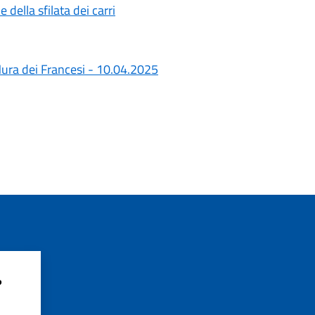
della sfilata dei carri
Mura dei Francesi - 10.04.2025
?