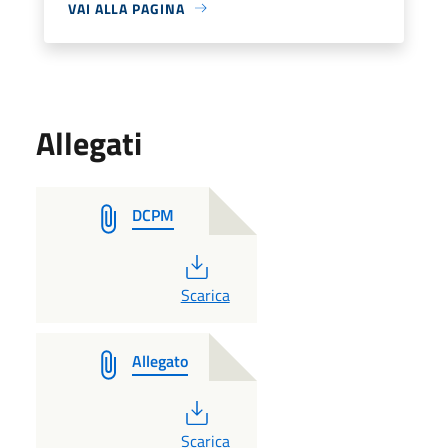
VAI ALLA PAGINA
Allegati
DCPM
PDF
Scarica
Allegato
PDF
Scarica