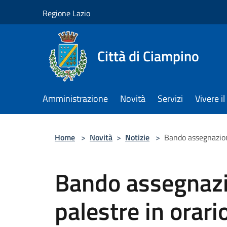
Salta al contenuto principale
Regione Lazio
Città di Ciampino
Amministrazione
Novità
Servizi
Vivere 
Home
>
Novità
>
Notizie
>
Bando assegnazion
Bando assegnazi
palestre in orari