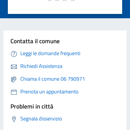
Contatta il comune
Leggi le domande frequenti
Richiedi Assistenza
Chiama il comune 06 790971
Prenota un appuntamento
Problemi in città
Segnala disservizio