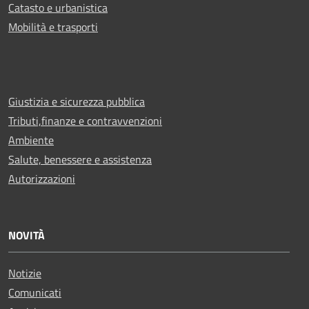
Catasto e urbanistica
Mobilità e trasporti
Giustizia e sicurezza pubblica
Tributi,finanze e contravvenzioni
Ambiente
Salute, benessere e assistenza
Autorizzazioni
NOVITÀ
Notizie
Comunicati