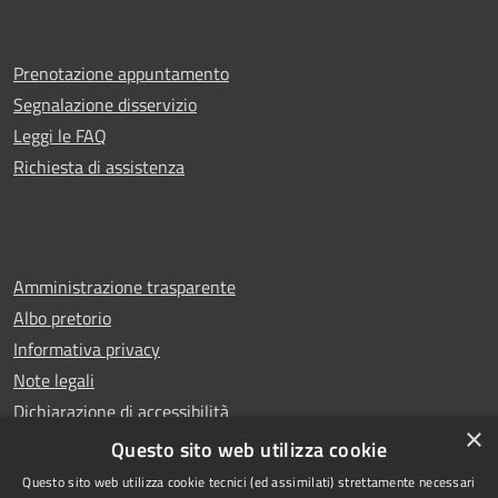
Prenotazione appuntamento
Segnalazione disservizio
Leggi le FAQ
Richiesta di assistenza
Amministrazione trasparente
Albo pretorio
Informativa privacy
Note legali
Dichiarazione di accessibilità
×
Whistleblowing
Questo sito web utilizza cookie
Questo sito web utilizza cookie tecnici (ed assimilati) strettamente necessari