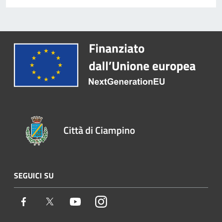
Città di Ciampino
SEGUICI SU
Facebook
Twitter
Youtube
Instagram