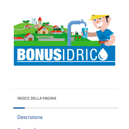
INDICE DELLA PAGINA
Descrizione