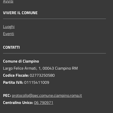
Avvisi
VIVERE IL COMUNE
Luoghi
Eventi
CONTATTI
Comune di Ciampino
Largo Felice Armati, 1, 00043 Ciampino RM
Codice Fiscale:
02773250580
Partita IVA:
01115411009
PEC:
protocollo@pec.comune.ciampino.roma.it
Centralino Unico:
06 790971