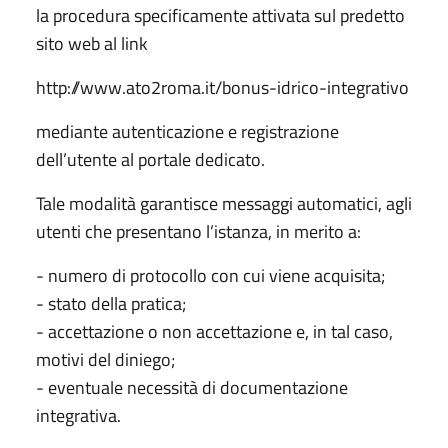
la procedura specificamente attivata sul predetto
sito web al link
http://www.ato2roma.it/bonus-idrico-integrativo
mediante autenticazione e registrazione
dell’utente al portale dedicato.
Tale modalità garantisce messaggi automatici, agli
utenti che presentano l’istanza, in merito a:
- numero di protocollo con cui viene acquisita;
- stato della pratica;
- accettazione o non accettazione e, in tal caso,
motivi del diniego;
- eventuale necessità di documentazione
integrativa.