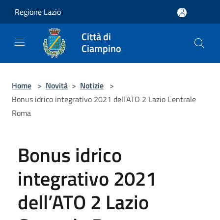
Salta al contenuto principale
Regione Lazio
Città di
Ciampino
Home
>
Novità
>
Notizie
>
Bonus idrico integrativo 2021 dell’ATO 2 Lazio Centrale
Roma
Bonus idrico
integrativo 2021
dell’ATO 2 Lazio