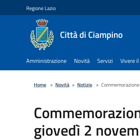
Salta al contenuto principale
Regione Lazio
Città di Ciampino
Amministrazione
Novità
Servizi
Vivere 
Home
>
Novità
>
Notizie
>
Commemorazione d
Commemorazione
giovedì 2 nove