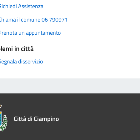
Richiedi Assistenza
Chiama il comune 06 790971
Prenota un appuntamento
lemi in città
Segnala disservizio
Città di Ciampino