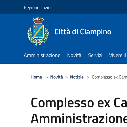
Salta al contenuto principale
Regione Lazio
Città di Ciampino
Amministrazione
Novità
Servizi
Vivere 
Home
>
Novità
>
Notizie
>
Complesso ex Cant
Complesso ex Can
Amministrazione 