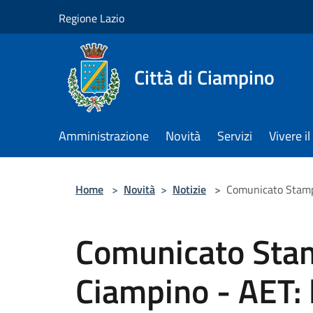
Salta al contenuto principale
Regione Lazio
Città di Ciampino
Amministrazione
Novità
Servizi
Vivere 
Home
>
Novità
>
Notizie
>
Comunicato Stampa
Comunicato Sta
Ciampino - AET: 