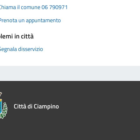
Chiama il comune 06 790971
Prenota un appuntamento
lemi in città
Segnala disservizio
Città di Ciampino