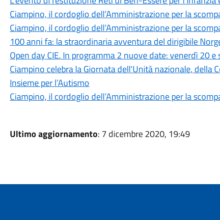
L'evento di restituzione Reti di Ben-Essere per l’Infanzia
Ciampino, il cordoglio dell’Amministrazione per la scomp
Ciampino, il cordoglio dell’Amministrazione per la scomp
100 anni fa: la straordinaria avventura del dirigibile Norg
Open day CIE. In programma 2 nuove date: venerdì 20 e
Ciampino celebra la Giornata dell'Unità nazionale, della C
Insieme per l’Autismo
Ciampino, il cordoglio dell’Amministrazione per la scomp
Ultimo aggiornamento
: 7 dicembre 2020, 19:49