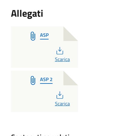
Allegati
ASP
PDF
Scarica
ASP 2
PDF
Scarica