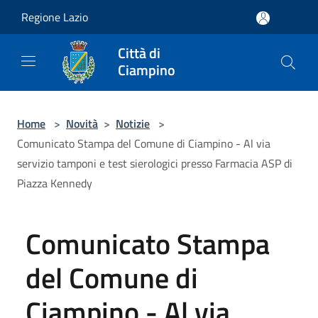
Salta al contenuto principale
Regione Lazio
Città di
Ciampino
Home
>
Novità
>
Notizie
>
Comunicato Stampa del Comune di Ciampino - Al via
servizio tamponi e test sierologici presso Farmacia ASP di
Piazza Kennedy
Comunicato Stampa
del Comune di
Ciampino - Al via