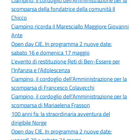
Ciampino, il cordoglio dell'Amministrazione per la
scomparsa della fondatrice della comunità Il
Chicco
Ciampino ricorda il Maresciallo Maggiore Giovanni
Ante
Open day CIE. In programma 2 nuove date:
sabato 16 e domenica 17 maggio
L'evento di restituzione Reti di Ben-Essere per
l’Infanzia e l’Adolescenza
Ciampino, il cordoglio dell’Amministrazione per la
scomparsa di Francesco Colavecchi
Ciampino, il cordoglio dell’Amministrazione per la
scomparsa di Mariaelena Frasson
100 anni fa: la straordinaria avventura del
dirigibile Norge
Open day CIE. In programma 2 nuove date: