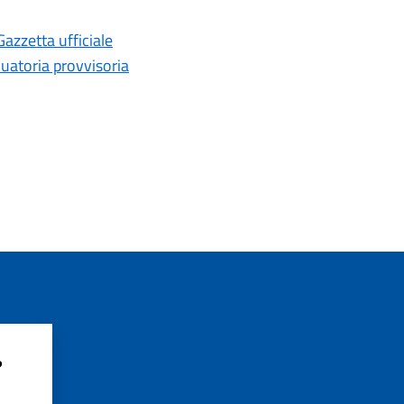
Gazzetta ufficiale
duatoria provvisoria
?