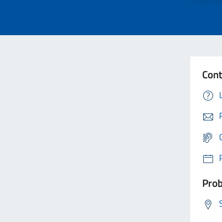
Cont
Prob