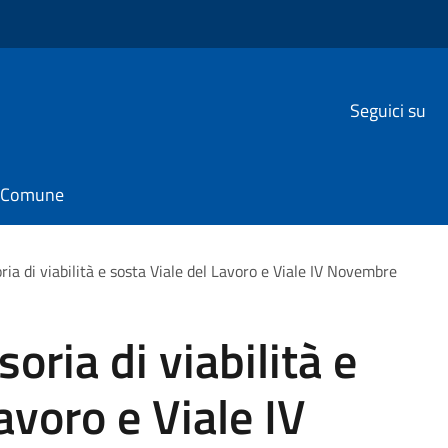
Seguici su
il Comune
ria di viabilità e sosta Viale del Lavoro e Viale IV Novembre
oria di viabilità e
avoro e Viale IV