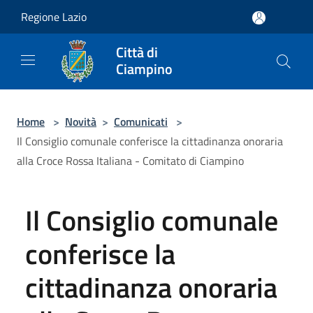
Salta al contenuto principale
Regione Lazio
Città di
Ciampino
Home
>
Novità
>
Comunicati
>
Il Consiglio comunale conferisce la cittadinanza onoraria
alla Croce Rossa Italiana - Comitato di Ciampino
Il Consiglio comunale
conferisce la
cittadinanza onoraria