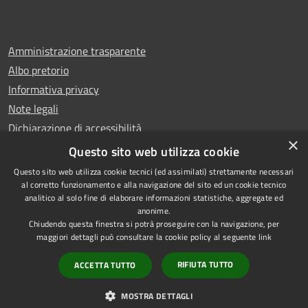
Amministrazione trasparente
Albo pretorio
Informativa privacy
Note legali
Dichiarazione di accessibilità
×
Whistleblowing
Questo sito web utilizza cookie
Questo sito web utilizza cookie tecnici (ed assimilati) strettamente necessari
al corretto funzionamento e alla navigazione del sito ed un cookie tecnico
analitico al solo fine di elaborare informazioni statistiche, aggregate ed
anonime.
Copyright © 2024 Città
RSS
Chiudendo questa finestra si potrà proseguire con la navigazione, per
di Ciampino
Accessibilità
maggiori dettagli può consultare la cookie policy al seguente
link
Powered by
Privacy
Municipium
RIFIUTA TUTTO
ACCETTA TUTTO
•
Cookie
Accesso redazione
Mappa del sito
MOSTRA DETTAGLI