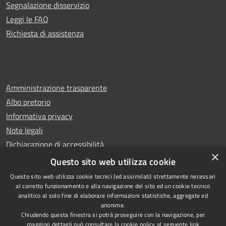
Segnalazione disservizio
Leggi le FAQ
Richiesta di assistenza
Amministrazione trasparente
Albo pretorio
Informativa privacy
Note legali
Dichiarazione di accessibilità
×
Whistleblowing
Questo sito web utilizza cookie
Questo sito web utilizza cookie tecnici (ed assimilati) strettamente necessari
al corretto funzionamento e alla navigazione del sito ed un cookie tecnico
analitico al solo fine di elaborare informazioni statistiche, aggregate ed
anonime.
Copyright © 2024 Città
RSS
Chiudendo questa finestra si potrà proseguire con la navigazione, per
di Ciampino
Accessibilità
maggiori dettagli può consultare la cookie policy al seguente
link