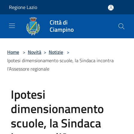
Salta al contenuto principale
Regione Lazio
Città di
Ciampino
Home
>
Novità
>
Notizie
>
Ipotesi dimensionamento scuole, la Sindaca incontra
l’Assessore regionale
Ipotesi
dimensionamento
scuole, la Sindaca