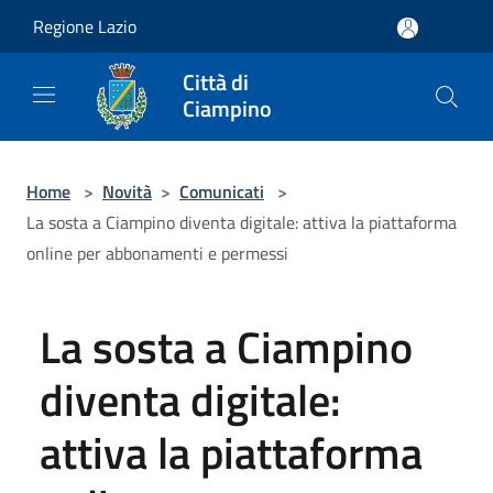
Salta al contenuto principale
Regione Lazio
Città di
Ciampino
Home
>
Novità
>
Comunicati
>
La sosta a Ciampino diventa digitale: attiva la piattaforma
online per abbonamenti e permessi
La sosta a Ciampino
diventa digitale:
attiva la piattaforma