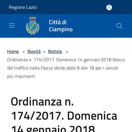
Salta al contenuto principale
Regione Lazio
Città di
Ciampino
Home
>
Novità
>
Notizie
>
Ordinanza n. 174/2017. Domenica 14 gennaio 2018 blocco
del traffico nella Fascia Verde dalle 8 alle 18 per i veicoli
più inquinanti
Ordinanza n.
174/2017. Domenica
14 gennaio 2018