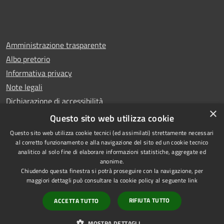
Amministrazione trasparente
Albo pretorio
Informativa privacy
Note legali
Dichiarazione di accessibilità
×
Whistleblowing
Questo sito web utilizza cookie
Questo sito web utilizza cookie tecnici (ed assimilati) strettamente necessari
al corretto funzionamento e alla navigazione del sito ed un cookie tecnico
analitico al solo fine di elaborare informazioni statistiche, aggregate ed
anonime.
Copyright © 2024 Città
RSS
Chiudendo questa finestra si potrà proseguire con la navigazione, per
di Ciampino
Accessibilità
maggiori dettagli può consultare la cookie policy al seguente
link
Powered by
Privacy
Municipium
RIFIUTA TUTTO
ACCETTA TUTTO
•
Cookie
Accesso redazione
Mappa del sito
MOSTRA DETTAGLI