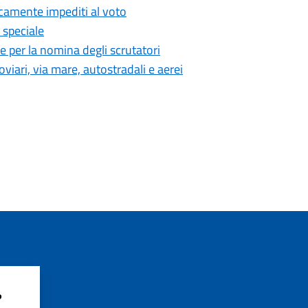
sicamente impediti al voto
 speciale
per la nomina degli scrutatori
viari, via mare, autostradali e aerei
?