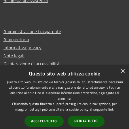
Richiesta di assistenza
Amministrazione trasparente
Albo pretorio
Informativa privacy
Note legali
Dichiarazione di accessibilità
×
Whistleblowing
Questo sito web utilizza cookie
Questo sito web utilizza cookie tecnici (ed assimilati) strettamente necessari
al corretto funzionamento e alla navigazione del sito ed un cookie tecnico
analitico al solo fine di elaborare informazioni statistiche, aggregate ed
anonime.
Copyright © 2024 Città
RSS
Chiudendo questa finestra si potrà proseguire con la navigazione, per
di Ciampino
Accessibilità
maggiori dettagli può consultare la cookie policy al seguente
link
Powered by
Privacy
Municipium
RIFIUTA TUTTO
ACCETTA TUTTO
•
Cookie
Accesso redazione