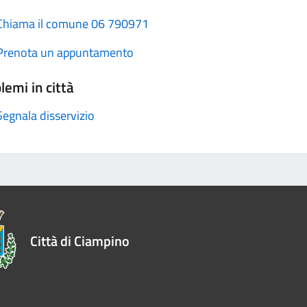
Chiama il comune 06 790971
Prenota un appuntamento
lemi in città
Segnala disservizio
Città di Ciampino