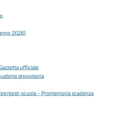
lo
o anno 2026)
Gazzetta ufficiale
duatoria provvisoria
 e pre/post-scuola - Promemoria scadenza