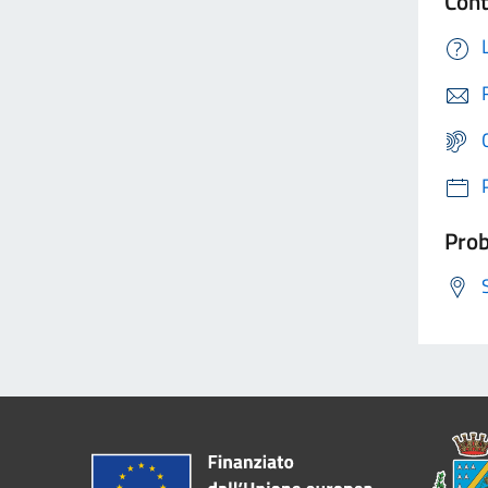
Cont
Prob