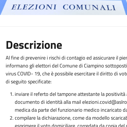
Descrizione
Al fine di prevenire i rischi di contagio ed assicurare il pieno 
informano gli elettori del Comune di Ciampino sottoposti 
virus COVID- 19, che è possibile esercitare il diritto di v
di seguito specificate:
inviare il referto del tampone attestante la positività
documento di identità alla mail elezioni.covid@aslroma
medica da parte del funzionario medico incaricato da
compilare la dichiarazione, come da modello scaricabil
esprimere il voto domiciliare, corredata da copia del