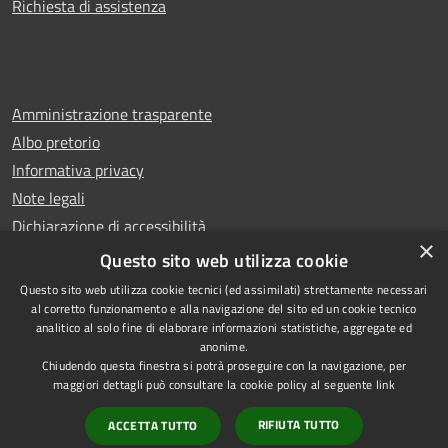
Richiesta di assistenza
Amministrazione trasparente
Albo pretorio
Informativa privacy
Note legali
Dichiarazione di accessibilità
×
Whistleblowing
Questo sito web utilizza cookie
Questo sito web utilizza cookie tecnici (ed assimilati) strettamente necessari
al corretto funzionamento e alla navigazione del sito ed un cookie tecnico
analitico al solo fine di elaborare informazioni statistiche, aggregate ed
anonime.
Copyright © 2024 Città
RSS
Chiudendo questa finestra si potrà proseguire con la navigazione, per
di Ciampino
Accessibilità
maggiori dettagli può consultare la cookie policy al seguente
link
Powered by
Privacy
Municipium
RIFIUTA TUTTO
ACCETTA TUTTO
•
Cookie
Accesso redazione