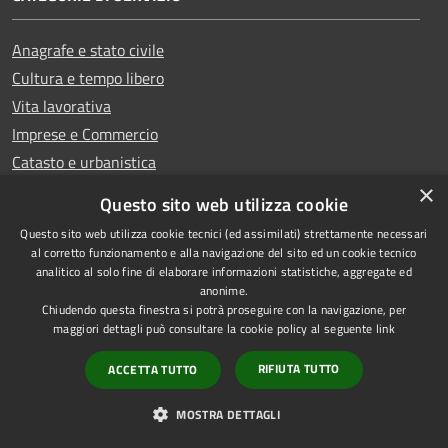
Anagrafe e stato civile
Cultura e tempo libero
Vita lavorativa
Imprese e Commercio
Catasto e urbanistica
Mobilità e trasporti
×
Questo sito web utilizza cookie
Questo sito web utilizza cookie tecnici (ed assimilati) strettamente necessari
al corretto funzionamento e alla navigazione del sito ed un cookie tecnico
analitico al solo fine di elaborare informazioni statistiche, aggregate ed
anonime.
Giustizia e sicurezza pubblica
Chiudendo questa finestra si potrà proseguire con la navigazione, per
Tributi,finanze e contravvenzioni
maggiori dettagli può consultare la cookie policy al seguente
link
Ambiente
RIFIUTA TUTTO
ACCETTA TUTTO
Salute, benessere e assistenza
Autorizzazioni
MOSTRA DETTAGLI