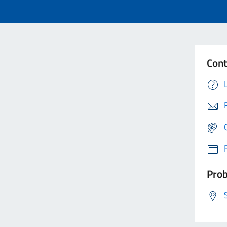
Cont
Prob