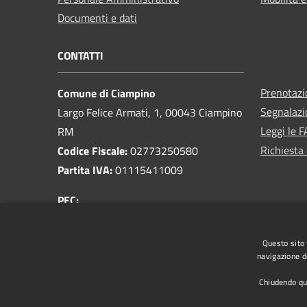
Documenti e dati
CONTATTI
Prenotaz
Comune di Ciampino
Segnalazi
Largo Felice Armati, 1, 00043 Ciampino
Leggi le 
RM
Richiesta 
Codice Fiscale:
02773250580
Partita IVA:
01115411009
PEC:
protocollo@pec.comune.ciampino.roma.it
Centralino Unico:
06 790971
Questo sito 
navigazione de
Chiudendo que