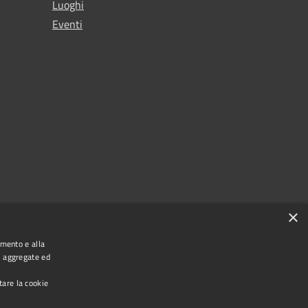
Luoghi
Eventi
×
amento e alla
e, aggregate ed
tare la cookie