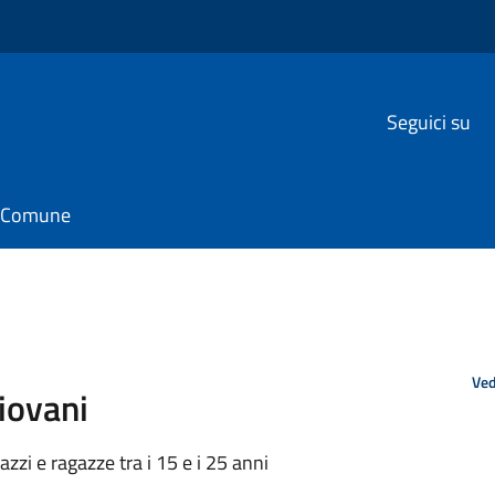
Seguici su
il Comune
Ved
iovani
zi e ragazze tra i 15 e i 25 anni