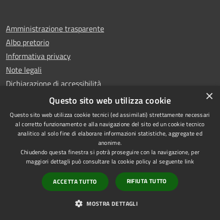
Amministrazione trasparente
Albo pretorio
Informativa privacy
Note legali
Dichiarazione di accessibilità
×
Whistleblowing
Questo sito web utilizza cookie
Questo sito web utilizza cookie tecnici (ed assimilati) strettamente necessari
al corretto funzionamento e alla navigazione del sito ed un cookie tecnico
analitico al solo fine di elaborare informazioni statistiche, aggregate ed
anonime.
Copyright © 2024 Città
RSS
Chiudendo questa finestra si potrà proseguire con la navigazione, per
di Ciampino
Accessibilità
maggiori dettagli può consultare la cookie policy al seguente
link
Powered by
Privacy
Municipium
RIFIUTA TUTTO
ACCETTA TUTTO
•
Cookie
Accesso redazione
Mappa del sito
MOSTRA DETTAGLI