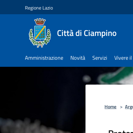
Salta al contenuto principale
Regione Lazio
Città di Ciampino
Amministrazione
Novità
Servizi
Vivere 
Home
>
Arg