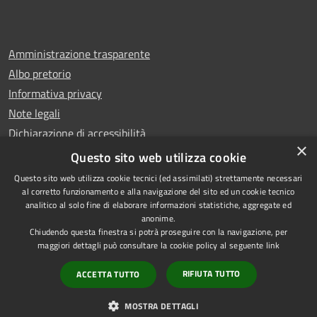
Amministrazione trasparente
Albo pretorio
Informativa privacy
Note legali
Dichiarazione di accessibilità
×
Whistleblowing
Questo sito web utilizza cookie
Questo sito web utilizza cookie tecnici (ed assimilati) strettamente necessari
al corretto funzionamento e alla navigazione del sito ed un cookie tecnico
analitico al solo fine di elaborare informazioni statistiche, aggregate ed
anonime.
Copyright © 2024 Città
RSS
Chiudendo questa finestra si potrà proseguire con la navigazione, per
di Ciampino
Accessibilità
maggiori dettagli può consultare la cookie policy al seguente
link
Powered by
Privacy
Municipium
RIFIUTA TUTTO
ACCETTA TUTTO
•
Cookie
Accesso redazione
Mappa del sito
MOSTRA DETTAGLI