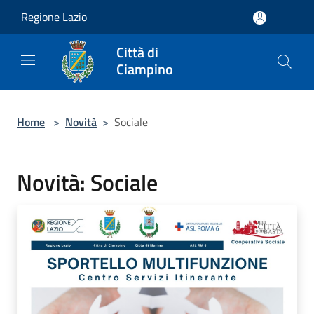
Salta al contenuto principale
Regione Lazio
Città di
Ciampino
Home
>
Novità
>
Sociale
Novità: Sociale