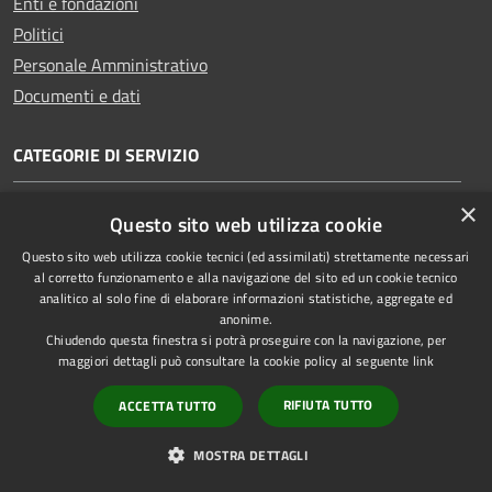
Enti e fondazioni
Politici
Personale Amministrativo
Documenti e dati
CATEGORIE DI SERVIZIO
×
Anagrafe e stato civile
Questo sito web utilizza cookie
Cultura e tempo libero
Questo sito web utilizza cookie tecnici (ed assimilati) strettamente necessari
Vita lavorativa
al corretto funzionamento e alla navigazione del sito ed un cookie tecnico
analitico al solo fine di elaborare informazioni statistiche, aggregate ed
Imprese e Commercio
anonime.
Catasto e urbanistica
Chiudendo questa finestra si potrà proseguire con la navigazione, per
maggiori dettagli può consultare la cookie policy al seguente
link
Mobilità e trasporti
RIFIUTA TUTTO
ACCETTA TUTTO
MOSTRA DETTAGLI
Giustizia e sicurezza pubblica