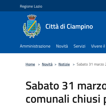
Salta al contenuto principale
Regione Lazio
Città di Ciampino
Amministrazione
Novità
Servizi
Vivere 
Home
>
Novità
>
Notizie
>
Sabato 31 marzo 20
Sabato 31 marzo 
comunali chiusi p