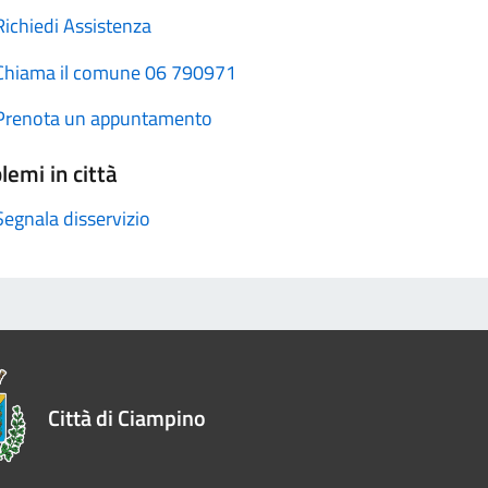
Richiedi Assistenza
Chiama il comune 06 790971
Prenota un appuntamento
lemi in città
Segnala disservizio
Città di Ciampino