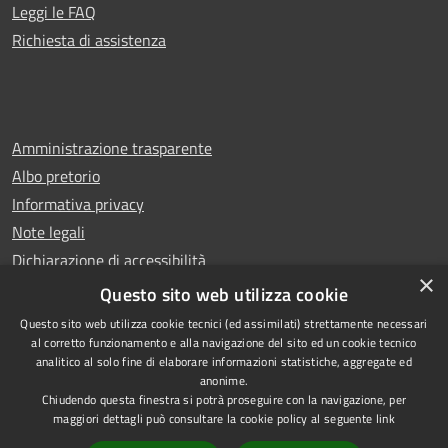
Leggi le FAQ
Richiesta di assistenza
Amministrazione trasparente
Albo pretorio
Informativa privacy
Note legali
Dichiarazione di accessibilità
×
Whistleblowing
Questo sito web utilizza cookie
Questo sito web utilizza cookie tecnici (ed assimilati) strettamente necessari
al corretto funzionamento e alla navigazione del sito ed un cookie tecnico
analitico al solo fine di elaborare informazioni statistiche, aggregate ed
anonime.
Copyright © 2024 Città
RSS
Chiudendo questa finestra si potrà proseguire con la navigazione, per
di Ciampino
Accessibilità
maggiori dettagli può consultare la cookie policy al seguente
link
Powered by
Privacy
Municipium