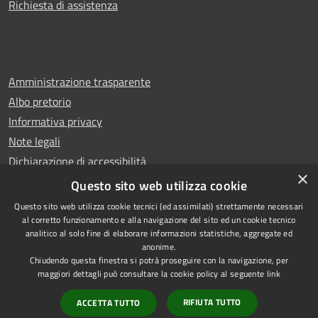
Richiesta di assistenza
Amministrazione trasparente
Albo pretorio
Informativa privacy
Note legali
Dichiarazione di accessibilità
×
Whistleblowing
Questo sito web utilizza cookie
Questo sito web utilizza cookie tecnici (ed assimilati) strettamente necessari
al corretto funzionamento e alla navigazione del sito ed un cookie tecnico
analitico al solo fine di elaborare informazioni statistiche, aggregate ed
anonime.
Copyright © 2024 Città
RSS
Chiudendo questa finestra si potrà proseguire con la navigazione, per
di Ciampino
Accessibilità
maggiori dettagli può consultare la cookie policy al seguente
link
Powered by
Privacy
Municipium
RIFIUTA TUTTO
ACCETTA TUTTO
•
Cookie
Accesso redazione