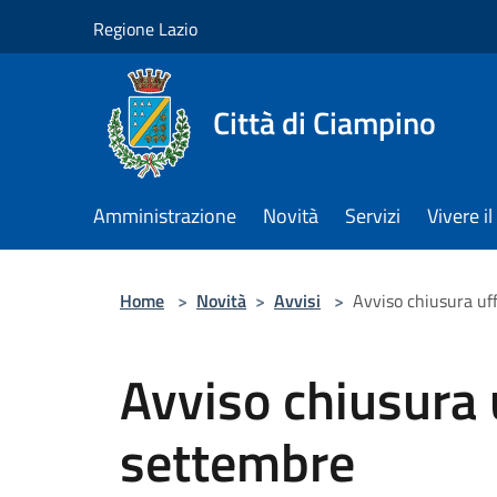
Salta al contenuto principale
Regione Lazio
Città di Ciampino
Amministrazione
Novità
Servizi
Vivere 
Home
>
Novità
>
Avvisi
>
Avviso chiusura uff
Avviso chiusura u
settembre