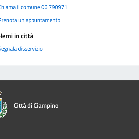
Chiama il comune 06 790971
Prenota un appuntamento
lemi in città
Segnala disservizio
Città di Ciampino