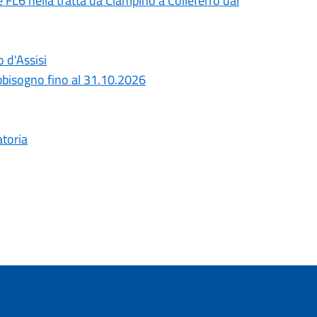
 e FL6 nella tratta da Ciampino a Colleferro dal
o d'Assisi
bbisogno fino al 31.10.2026
atoria