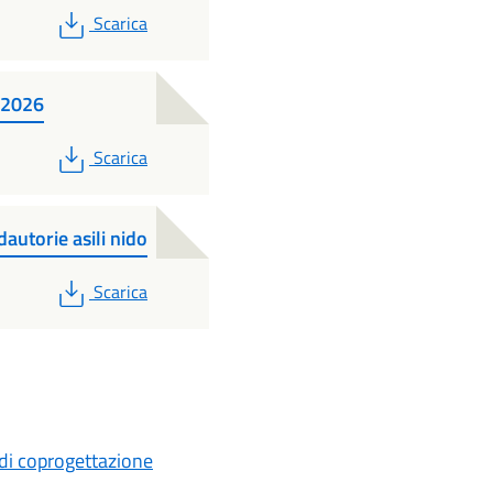
PDF
Scarica
-2026
PDF
Scarica
utorie asili nido
PDF
Scarica
di coprogettazione