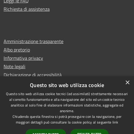
Leggi le FAQ
Richiesta di assistenza
Amministrazione trasparente
Albo pretorio
Informativa privacy
Note legali
Dichiarazione di accessibilità
×
Whistleblowing
Questo sito web utilizza cookie
Questo sito web utilizza cookie tecnici (ed assimilati) strettamente necessari
al corretto funzionamento e alla navigazione del sito ed un cookie tecnico
analitico al solo fine di elaborare informazioni statistiche, aggregate ed
anonime.
Copyright © 2024 Città
RSS
Chiudendo questa finestra si potrà proseguire con la navigazione, per
di Ciampino
Accessibilità
maggiori dettagli può consultare la cookie policy al seguente
link
Powered by
Privacy
Municipium