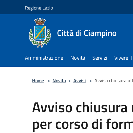
Salta al contenuto principale
Regione Lazio
Città di Ciampino
Amministrazione
Novità
Servizi
Vivere 
Home
>
Novità
>
Avvisi
>
Avviso chiusura uff
Avviso chiusura u
per corso di for