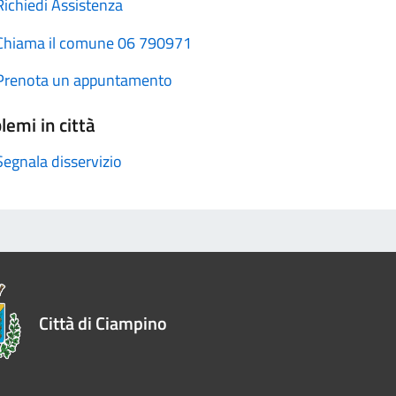
Richiedi Assistenza
Chiama il comune 06 790971
Prenota un appuntamento
lemi in città
Segnala disservizio
Città di Ciampino