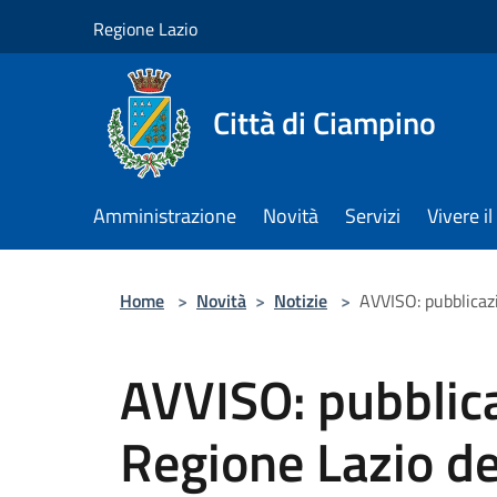
Salta al contenuto principale
Regione Lazio
Città di Ciampino
Amministrazione
Novità
Servizi
Vivere 
Home
>
Novità
>
Notizie
>
AVVISO: pubblicaz
AVVISO: pubblic
Regione Lazio d