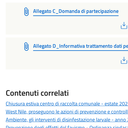
Allegato C_Domanda di partecipazione
Allegato D_Informativa trattamento dati pe
Contenuti correlati
Chiusura estiva centro di raccolta comunale - estate 20
West Nile, proseguono le azioni di prevenzione e control
Ambiente, gli interventi di disinfestazione larvale - ann
Prevenzione degli effetti del favismo - Ordinanza sinda