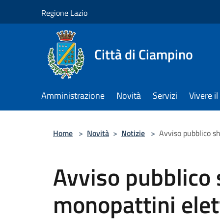
Salta al contenuto principale
Regione Lazio
Città di Ciampino
Amministrazione
Novità
Servizi
Vivere 
Home
>
Novità
>
Notizie
>
Avviso pubblico sh
Avviso pubblico 
monopattini elett