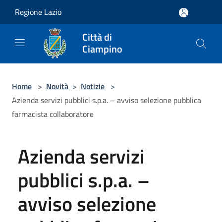
Salta al contenuto principale
Regione Lazio
Città di
Ciampino
Home
>
Novità
>
Notizie
>
Azienda servizi pubblici s.p.a. – avviso selezione pubblica
farmacista collaboratore
Azienda servizi
pubblici s.p.a. –
avviso selezione