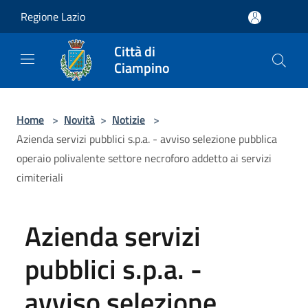
Salta al contenuto principale
Regione Lazio
Città di
Ciampino
Home
>
Novità
>
Notizie
>
Azienda servizi pubblici s.p.a. - avviso selezione pubblica
operaio polivalente settore necroforo addetto ai servizi
cimiteriali
Azienda servizi
pubblici s.p.a. -
avviso selezione