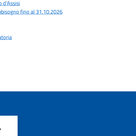
o d'Assisi
bbisogno fino al 31.10.2026
atoria
?