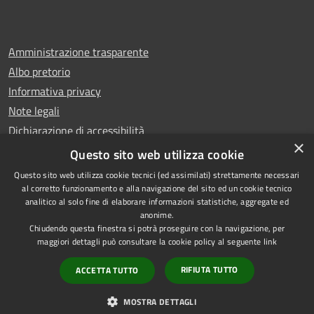
Amministrazione trasparente
Albo pretorio
Informativa privacy
Note legali
Dichiarazione di accessibilità
×
Whistleblowing
Questo sito web utilizza cookie
Questo sito web utilizza cookie tecnici (ed assimilati) strettamente necessari
al corretto funzionamento e alla navigazione del sito ed un cookie tecnico
analitico al solo fine di elaborare informazioni statistiche, aggregate ed
anonime.
Copyright © 2024 Città
RSS
Chiudendo questa finestra si potrà proseguire con la navigazione, per
di Ciampino
Accessibilità
maggiori dettagli può consultare la cookie policy al seguente
link
Powered by
Privacy
Municipium
RIFIUTA TUTTO
ACCETTA TUTTO
•
Cookie
Accesso redazione
Mappa del sito
MOSTRA DETTAGLI