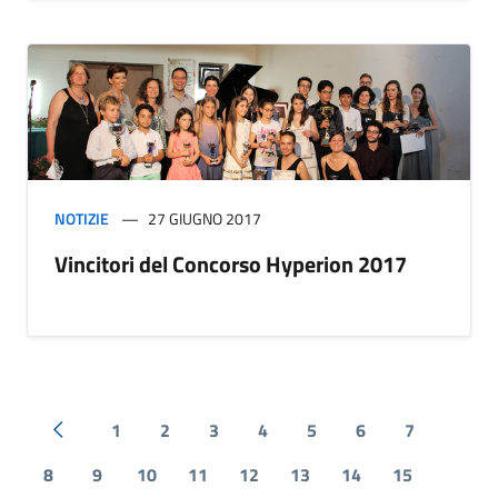
NOTIZIE
27 GIUGNO 2017
Vincitori del Concorso Hyperion 2017
1
2
3
4
5
6
7
Pagina precedente
8
9
10
11
12
13
14
15