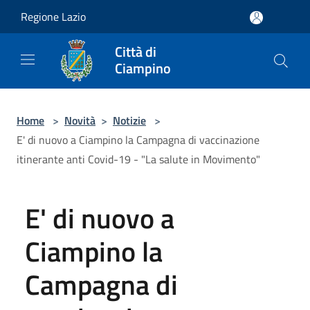
Salta al contenuto principale
Regione Lazio
Città di
Ciampino
Home
>
Novità
>
Notizie
>
E' di nuovo a Ciampino la Campagna di vaccinazione
itinerante anti Covid-19 - "La salute in Movimento"
E' di nuovo a
Ciampino la
Campagna di