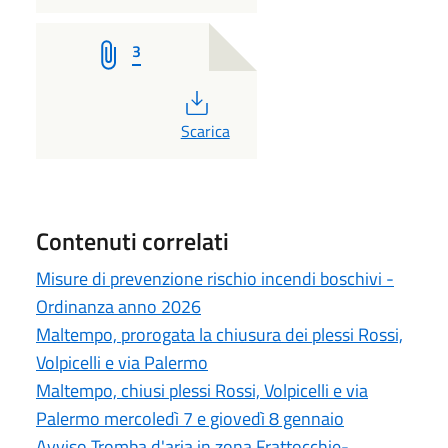
3
PDF
Scarica
Contenuti correlati
Misure di prevenzione rischio incendi boschivi -
Ordinanza anno 2026
Maltempo, prorogata la chiusura dei plessi Rossi,
Volpicelli e via Palermo
Maltempo, chiusi plessi Rossi, Volpicelli e via
Palermo mercoledì 7 e giovedì 8 gennaio
Avviso Tromba d'aria in zona Frattocchie-